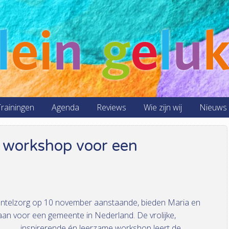
l
ei
n
g
e
l
u
rainingen
Agenda
Reviews
Wie zijn wij
Nieuws
 workshop voor een
antelzorg op 10 november aanstaande, bieden Maria en
p aan voor een gemeente in Nederland.
De vrolijke,
inspirerende én leerzame workshop leert de