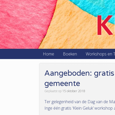
K
Home
Boeken
Workshops en T
Aangeboden: gratis
gemeente
Geplaatst op
15 oktober 2018
Ter gelegenheid van de Dag van de M
Inge één gratis ‘Klein Geluk’ worksho