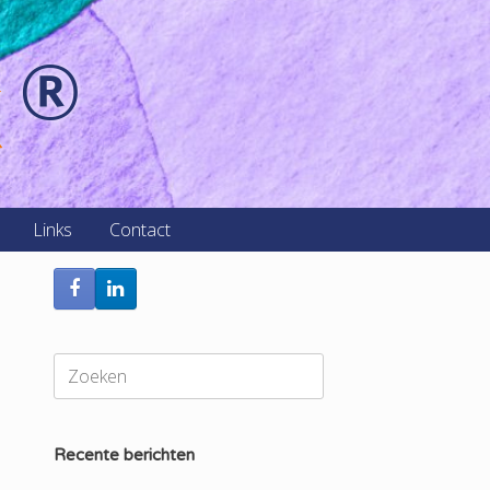
k
®
Links
Contact
Zoeken
naar:
Recente berichten