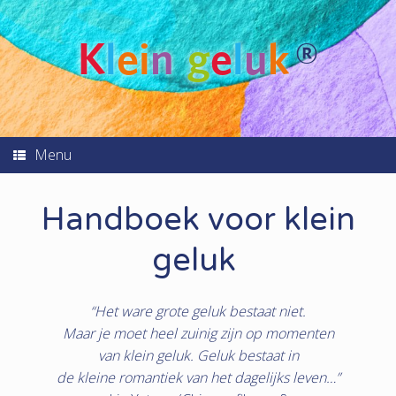
K
l
ei
n
g
e
l
u
k
®
Menu
Handboek voor klein
geluk
“Het ware grote geluk bestaat niet.
Maar je moet heel zuinig zijn op momenten
van klein geluk. Geluk bestaat in
de kleine romantiek van het dagelijks leven…”