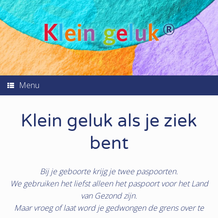
K
l
ei
n
g
e
l
u
k
®
Menu
Klein geluk als je ziek
bent
Bij je geboorte krijg je twee paspoorten.
We gebruiken het liefst alleen het paspoort voor het Land
van Gezond zijn.
Maar vroeg of laat word je gedwongen de grens over te