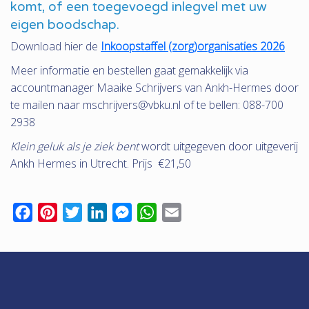
komt, of een toegevoegd inlegvel met uw
eigen boodschap.
Download hier de
Inkoopstaffel (zorg)organisaties 2026
Meer informatie en bestellen gaat gemakkelijk via
accountmanager Maaike Schrijvers van Ankh-Hermes door
te mailen naar mschrijvers@vbku.nl of te bellen: 088-700
2938
Klein geluk als je ziek bent
wordt uitgegeven door uitgeverij
Ankh Hermes in Utrecht. Prijs €21,50
F
P
T
L
M
W
E
a
i
w
i
e
h
m
c
n
i
n
s
a
a
e
t
t
k
s
t
i
b
e
t
e
e
s
l