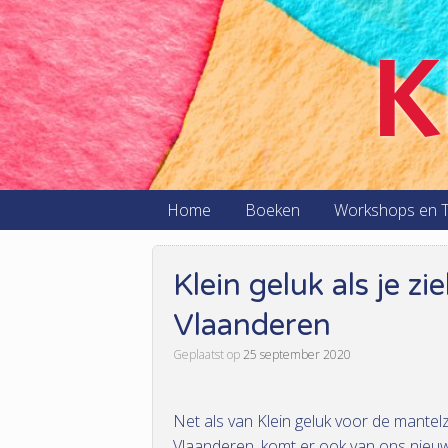
K
Home
Boeken
Workshops en T
Klein geluk als je zi
Vlaanderen
Geplaatst op
25 september 2020
Net als van Klein geluk voor de mantel
Vlaanderen, komt er ook van ons nieu