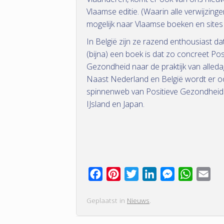
Vlaamse editie. (Waarin alle verwijzing
mogelijk naar Vlaamse boeken en sites z
In België zijn ze razend enthousiast da
(bijna) een boek is dat zo concreet Pos
Gezondheid naar de praktijk van alledag
Naast Nederland en België wordt er o
spinnenweb van Positieve Gezondheid 
IJsland en Japan.
F
P
T
L
M
W
E
a
i
w
i
e
h
m
Geplaatst in
Nieuws
.
c
n
i
n
s
a
a
e
t
t
k
s
t
i