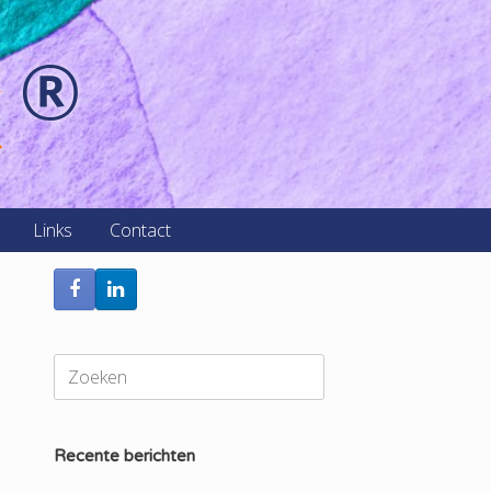
k
®
Links
Contact
Zoeken
naar:
Recente berichten