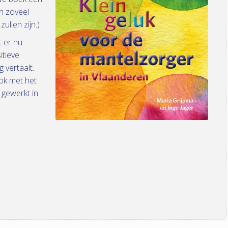
en zoveel
ullen zijn.)
t er nu
itieve
 vertaalt.
ok met het
gewerkt in