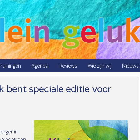
l
ei
n
g
e
l
u
rainingen
Agenda
Reviews
Wie zijn wij
Nieuws
ek bent speciale editie voor
zorger in
we boek een