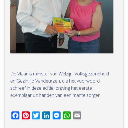
De Vlaams minister van Welzijn, Volksgezondheid
en Gezin, Jo Vandeurzen, die het voorwoord
schreef in deze editie, ontving het eerste
exemplaar uit handen van een mantelzorger.
F
P
T
L
M
W
E
a
i
w
i
e
h
m