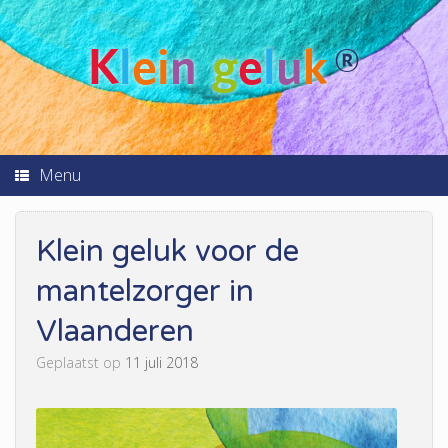
K
l
ei
n
g
e
l
u
k
®
Menu
Klein geluk voor de
mantelzorger in
Vlaanderen
Geplaatst op
11 juli 2018