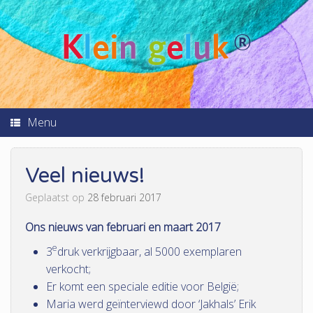
K
l
ei
n
g
e
l
u
k
®
Menu
Veel nieuws!
Geplaatst op
28 februari 2017
Ons nieuws van februari en maart 2017
e
3
druk verkrijgbaar, al 5000 exemplaren
verkocht;
Er komt een speciale editie voor België;
Maria werd geïnterviewd door ‘Jakhals’ Erik